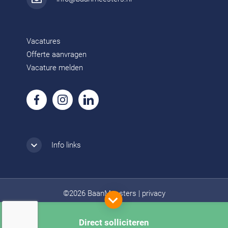
Vacatures
Offerte aanvragen
Vacature melden
Info links
©2026 BaanMeesters
|
privacy
Direct solliciteren