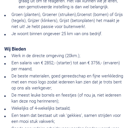
graag uit om te reageren. Het vak kunnen we je leren,
een gemotiveerde instelling is dan wel belangrijk.
Groen (planten), Groener (struiken),Groenst (bomen) of Grijs
(tegels), Grijzer (klinkers), Grijst (betonplaten) het maakt je
niet uit! Je hebt passie voor buitenwerk!.
Je woont binnen ongeveer 25 km van ons bedrijf.
Wij Bieden
Werk in de directe omgeving (20km.);
Een salaris van € 2852,- (starter) tot aan € 3756,- (ervaren)
per maand;
De beste materialen, goed gereedschap en fijne werkkleding
met een mooi logo zodat iedereen kan zien dat je trots bent
op ons als werkgever;
De meest leuke borrels en feestjes (of nou ja, niet iedereen
kan deze nog herinneren);
Wekelijks of 4-wekelijks betaald;
Een team dat bestaat uit vak ‘gekkies’, samen strijden voor
een mooi stuk vakwerk;