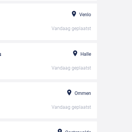
Venlo
Vandaag
geplaatst
s
Halle
Vandaag
geplaatst
Ommen
Vandaag
geplaatst