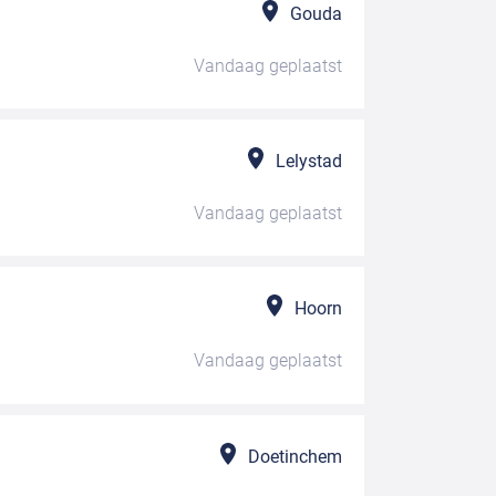
Gouda
Vandaag
geplaatst
Lelystad
Vandaag
geplaatst
Hoorn
Vandaag
geplaatst
Doetinchem