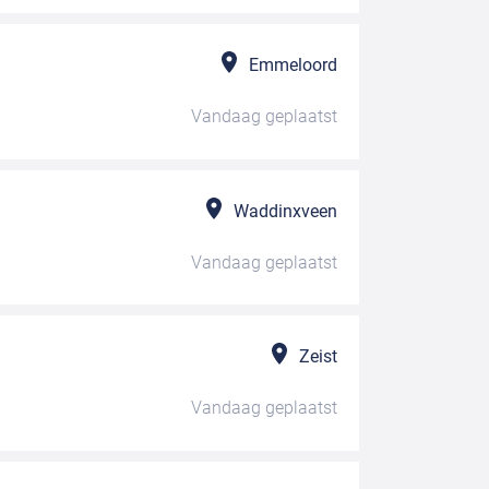
Emmeloord
Vandaag
geplaatst
Waddinxveen
Vandaag
geplaatst
Zeist
Vandaag
geplaatst