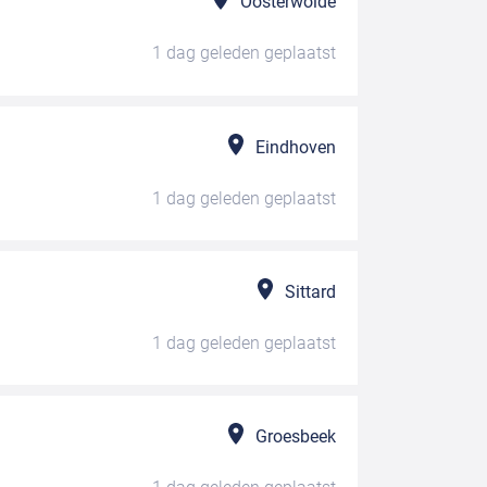
Oosterwolde
1 dag geleden
geplaatst
Eindhoven
1 dag geleden
geplaatst
Sittard
1 dag geleden
geplaatst
Groesbeek