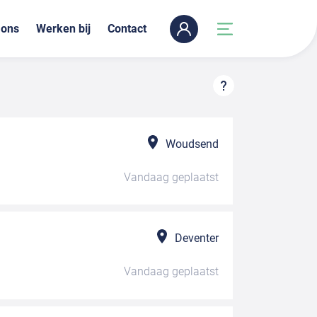
 ons
Werken bij
Contact
Woudsend
Vandaag
geplaatst
Deventer
Vandaag
geplaatst