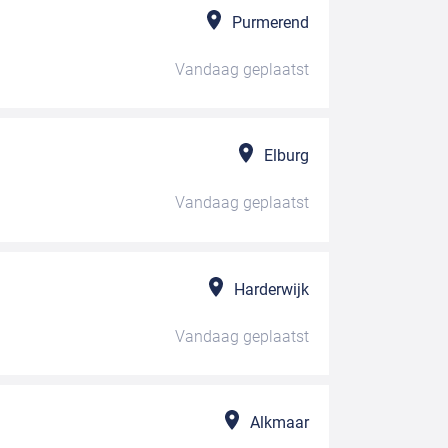
Purmerend
Vandaag
geplaatst
Elburg
Vandaag
geplaatst
Harderwijk
Vandaag
geplaatst
Alkmaar