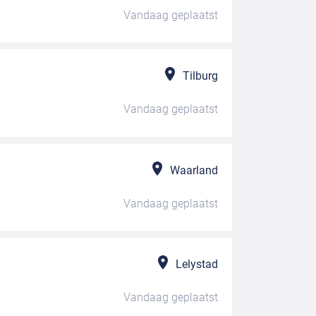
Vandaag
geplaatst
Tilburg
Vandaag
geplaatst
Waarland
Vandaag
geplaatst
Lelystad
Vandaag
geplaatst