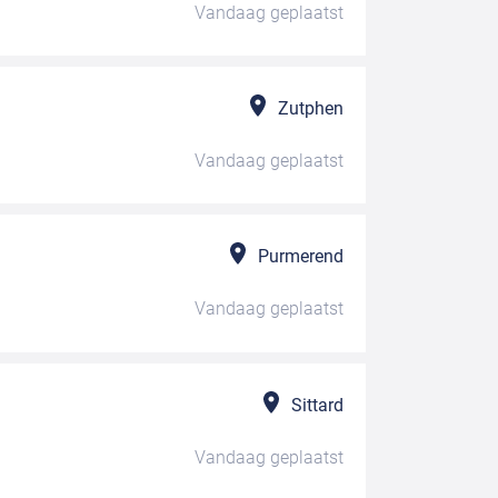
Vandaag
geplaatst
Zutphen
Vandaag
geplaatst
Purmerend
Vandaag
geplaatst
Sittard
Vandaag
geplaatst