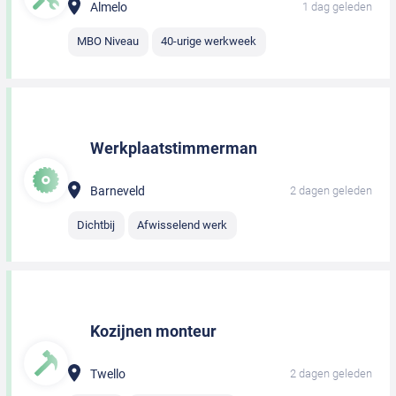
Almelo
1 dag geleden
MBO Niveau
40-urige werkweek
Werkplaatstimmerman
Barneveld
2 dagen geleden
Dichtbij
Afwisselend werk
Kozijnen monteur
Twello
2 dagen geleden