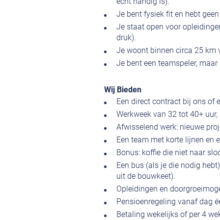
écht handig is).
Je bent fysiek fit en hebt geen
Je staat open voor opleidinge
druk).
Je woont binnen circa 25 km va
Je bent een teamspeler, maar 
Wij Bieden
Een direct contract bij ons of 
Werkweek van 32 tot 40+ uur, m
Afwisselend werk: nieuwe proj
Een team met korte lijnen en 
Bonus: koffie die niet naar s
Een bus (als je die nodig heb
uit de bouwkeet).
Opleidingen en doorgroeimoge
Pensioenregeling vanaf dag é
Betaling wekelijks of per 4 weke