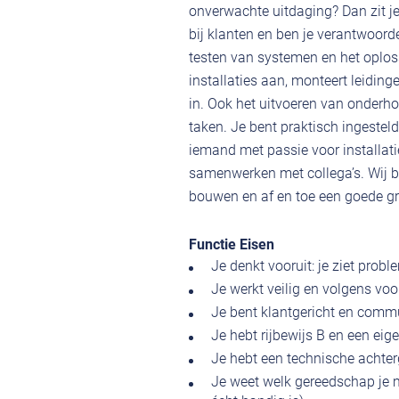
onverwachte uitdaging? Dan zit je 
bij klanten en ben je verantwoorde
testen van systemen en het oplos
installaties aan, monteert leiding
in. Ook het uitvoeren van onderhou
taken. Je bent praktisch ingestel
iemand met passie voor installat
samenwerken met collega’s. Wij b
bouwen en af en toe een goede grap
Functie Eisen
Je denkt vooruit: je ziet pro
Je werkt veilig en volgens voo
Je bent klantgericht en commun
Je hebt rijbewijs B en een eige
Je hebt een technische achter
Je weet welk gereedschap je mo