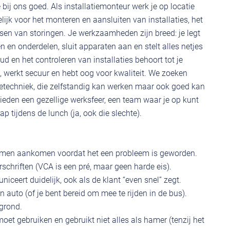
bij ons goed. Als installatiemonteur werk je op locatie
lijk voor het monteren en aansluiten van installaties, het
sen van storingen. Je werkzaamheden zijn breed: je legt
en en onderdelen, sluit apparaten aan en stelt alles netjes
d en het controleren van installaties behoort tot je
d, werkt secuur en hebt oog voor kwaliteit. We zoeken
ietechniek, die zelfstandig kan werken maar ook goed kan
ieden een gezellige werksfeer, een team waar je op kunt
 tijdens de lunch (ja, ook die slechte).
blemen aankomen voordat het een probleem is geworden.
rschriften (VCA is een pré, maar geen harde eis).
iceert duidelijk, ook als de klant “even snel” zegt.
n auto (of je bent bereid om mee te rijden in de bus).
grond.
et gebruiken en gebruikt niet alles als hamer (tenzij het