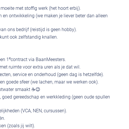
 moeite met stoffig werk (het hoort erbij).
n en ontwikkeling (we maken je liever beter dan alleen
n ons bedrijf (reistijd is geen hobby).
kunt ook zelfstandig knallen.
e
een 1
contract via BaanMeesters.
et ruimte voor extra uren als je dat wil.
ecten, service en onderhoud (geen dag is hetzelfde).
een goede sfeer (we lachen, maar we werken ook).
lootwater smaakt ☕😉
t), goed gereedschap en werkkleding (geen oude spullen
lijkheden (VCA, NEN, cursussen).
én.
n (zoals jij wilt).