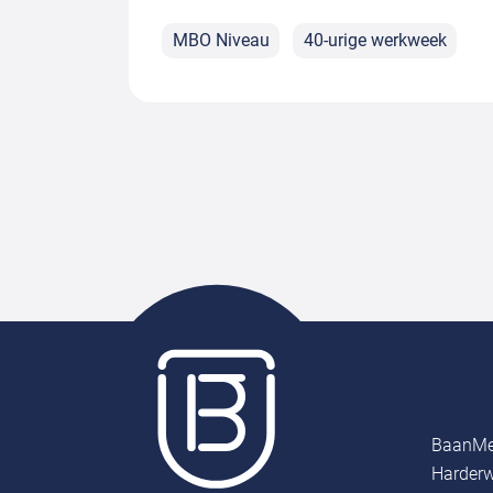
MBO Niveau
40-urige werkweek
BaanMe
Harderw