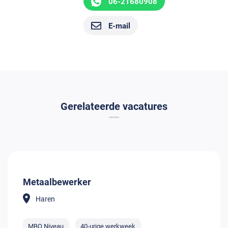
06-21680908
E-mail
Gerelateerde vacatures
Metaalbewerker
Haren
MBO Niveau
40-urige werkweek