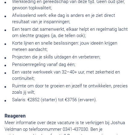
Werkkleding en gereedschap van deze tijd. Geen oud ijzer,
gewoon topkwaliteit;
Afwisselend werk: elke dag is anders en je ziet direct
resultaat van je inspanningen;
Een team dat samenwerkt, elkaar helpt en regelmatig lacht
om slechte grapjes (ja, die tellen ook);
Korte lijnen en snelle beslissingen: jouw ideeën krijgen
meteen aandacht;
Projecten die je skills uitdagen én verbeteren;
Pensioenregeling vanaf dag één;
Een vaste werkweek van 32–40+ uur, met zekerheid en
continuïteit;
Ruimte om door te groeien en jezelf te ontwikkelen, precies
zoals jij wilt;
Salaris: €2852 (starter) tot €3756 (ervaren).
Reageren
Meer informatie over deze vacature is te verkrijgen bij Joshua
Veldman op telefoonnummer 0341-437030. Ben je