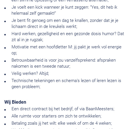
een slimme oplossing of een verrassend alternatief;
Je voelt een kick wanneer je kunt zeggen: “Yes, dit heb ik
helemaal zelf gemaakt!”
Je bent fit genoeg om een dag te knallen, zonder dat je je
lichaam direct in de kreukels werkt;
Hard werken, gezelligheid en een gezonde dosis humor? Dat
zit al in je rugzak;
Motivatie met een hoofdletter M: jij pakt je werk vol energie
op;
Betrouwbaarheid is voor jou vanzelfsprekend: afspraken
nakomen is een tweede natuur;
Veilig werken? Altijd;
Technische tekeningen en schema’s lezen of leren lezen is
geen probleem;
Wij Bieden
Een direct contract bij het bedrijf, of via BaanMeesters;
Alle ruimte voor starters om zich te ontwikkelen;
Betaling zoals jij het wilt: elke week of om de 4 weken;