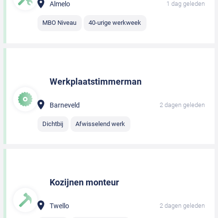
Almelo
1 dag geleden
MBO Niveau
40-urige werkweek
Werkplaatstimmerman
Barneveld
2 dagen geleden
Dichtbij
Afwisselend werk
Kozijnen monteur
Twello
2 dagen geleden