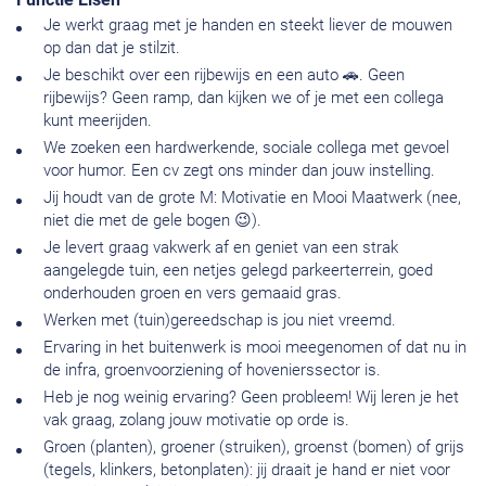
Je werkt graag met je handen en steekt liever de mouwen
op dan dat je stilzit.
Je beschikt over een rijbewijs en een auto 🚗. Geen
rijbewijs? Geen ramp, dan kijken we of je met een collega
kunt meerijden.
We zoeken een hardwerkende, sociale collega met gevoel
voor humor. Een cv zegt ons minder dan jouw instelling.
Jij houdt van de grote M: Motivatie en Mooi Maatwerk (nee,
niet die met de gele bogen 😉).
Je levert graag vakwerk af en geniet van een strak
aangelegde tuin, een netjes gelegd parkeerterrein, goed
onderhouden groen en vers gemaaid gras.
Werken met (tuin)gereedschap is jou niet vreemd.
Ervaring in het buitenwerk is mooi meegenomen of dat nu in
de infra, groenvoorziening of hovenierssector is.
Heb je nog weinig ervaring? Geen probleem! Wij leren je het
vak graag, zolang jouw motivatie op orde is.
Groen (planten), groener (struiken), groenst (bomen) of grijs
(tegels, klinkers, betonplaten): jij draait je hand er niet voor