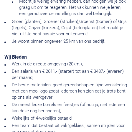
Mocht je weinig ervaring hebben, dan nodigen we je ook
graag uit om te reageren. Het vak kunnen we je leren,
een gemotiveerde instelling is dan wel belangrijk.
Groen (planten), Groener (struiken),Groenst (bomen) of Grijs
(tegels), Grijzer (klinkers), Grijst (betonplaten) het maakt je
niet uit! Je hebt passie voor buitenwerk!.
Je woont binnen ongeveer 25 km van ons bedrijf.
Wij Bieden
Werk in de directe omgeving (20km.);
Een salaris van € 2611,- (starter) tot aan € 3487,- (ervaren)
per maand;
De beste materialen, goed gereedschap en fijne werkkleding
met een mooi logo zodat iedereen kan zien dat je trots bent
op ons als werkgever;
De meest leuke borrels en feestjes (of nou ja, niet iedereen
kan deze nog herinneren);
Wekelijks of 4-wekelijks betaald;
Een team dat bestaat uit vak ‘gekkies’, samen strijden voor
een mooi stuk vakwerk;