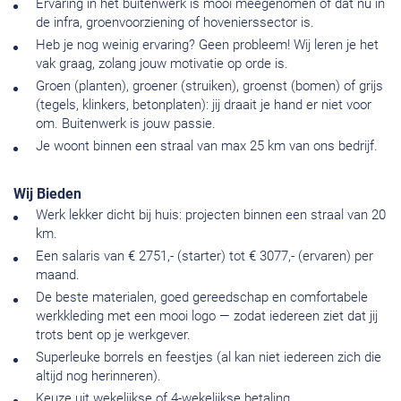
Ervaring in het buitenwerk is mooi meegenomen of dat nu in
de infra, groenvoorziening of hovenierssector is.
Heb je nog weinig ervaring? Geen probleem! Wij leren je het
vak graag, zolang jouw motivatie op orde is.
Groen (planten), groener (struiken), groenst (bomen) of grijs
(tegels, klinkers, betonplaten): jij draait je hand er niet voor
om. Buitenwerk is jouw passie.
Je woont binnen een straal van max 25 km van ons bedrijf.
Wij Bieden
Werk lekker dicht bij huis: projecten binnen een straal van 20
km.
Een salaris van € 2751,- (starter) tot € 3077,- (ervaren) per
maand.
De beste materialen, goed gereedschap en comfortabele
werkkleding met een mooi logo — zodat iedereen ziet dat jij
trots bent op je werkgever.
Superleuke borrels en feestjes (al kan niet iedereen zich die
altijd nog herinneren).
Keuze uit wekelijkse of 4-wekelijkse betaling.