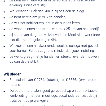
Je bent een nieuwkomer in de schildersbranche. Ruime
ervaring is niet vereist!;
Wel ervaring? Ook dan kun je bij ons aan de slag!;
Je bent bereid om je VCA te behalen;
Je wilt het schildersvak tot in de puntjes leren;
Je woont binnen een straal van max 25 km van ons bedrijf;
Jij houdt van de grote M: Motivatie en Mooi Maatwerk (nee,
niet die met de gele bogen 😉);
We zoeken een hardwerkende, sociale collega met gevoel
voor humor. Een cv zegt ons minder dan jouw instelling;
Je werkt graag met je handen en steekt liever de mouwen
op dan dat je stilzit;
Wij Bieden
Een salaris van € 2734,- (starter) tot € 3856,- (ervaren) per
maand.
De beste materialen, goed gereedschap en comfortabele
werkkleding met een mooi logo, zodat iedereen ziet dat jij
trots bent op je werkgever.