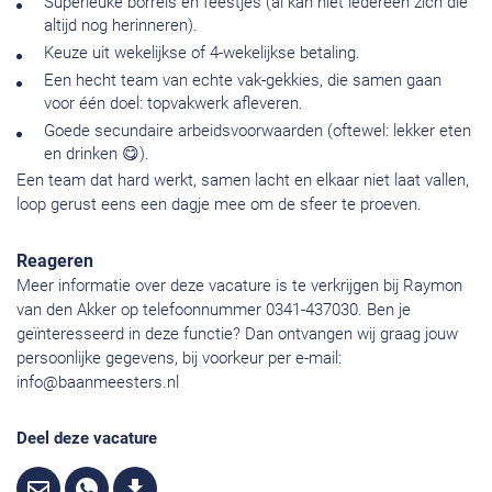
Superleuke borrels en feestjes (al kan niet iedereen zich die
altijd nog herinneren).
Keuze uit wekelijkse of 4-wekelijkse betaling.
Een hecht team van echte vak-gekkies, die samen gaan
voor één doel: topvakwerk afleveren.
Goede secundaire arbeidsvoorwaarden (oftewel: lekker eten
en drinken 😋).
Een team dat hard werkt, samen lacht en elkaar niet laat vallen,
loop gerust eens een dagje mee om de sfeer te proeven.
Reageren
Meer informatie over deze vacature is te verkrijgen bij Raymon
van den Akker op telefoonnummer 0341-437030. Ben je
geïnteresseerd in deze functie? Dan ontvangen wij graag jouw
persoonlijke gegevens, bij voorkeur per e-mail:
info@baanmeesters.nl
Deel deze vacature