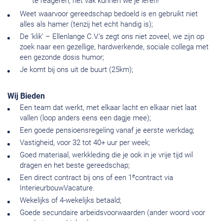
te reageren, het vak kunnen we je leren!
Weet waarvoor gereedschap bedoeld is en gebruikt niet
alles als hamer (tenzij het echt handig is);
De ‘klik’ – Ellenlange C.V.’s zegt ons niet zoveel, we zijn op
zoek naar een gezellige, hardwerkende, sociale collega met
een gezonde dosis humor;
Je komt bij ons uit de buurt (25km);
Wij Bieden
Een team dat werkt, met elkaar lacht en elkaar niet laat
vallen (loop anders eens een dagje mee);
Een goede pensioensregeling vanaf je eerste werkdag;
Vastigheid, voor 32 tot 40+ uur per week;
Goed materiaal, werkkleding die je ook in je vrije tijd wil
dragen en het beste gereedschap;
e
Een direct contract bij ons of een 1
contract via
InterieurbouwVacature.
Wekelijks of 4-wekelijks betaald;
Goede secundaire arbeidsvoorwaarden (ander woord voor