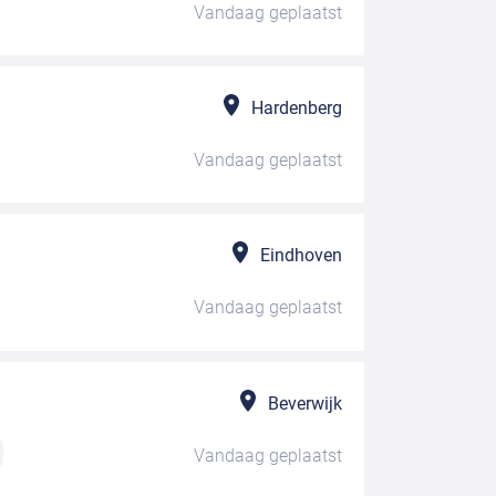
Vandaag
geplaatst
Hardenberg
Vandaag
geplaatst
Eindhoven
Vandaag
geplaatst
Beverwijk
Vandaag
geplaatst