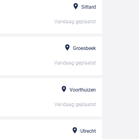
Sittard
Vandaag
geplaatst
Groesbeek
Vandaag
geplaatst
Voorthuizen
Vandaag
geplaatst
Utrecht