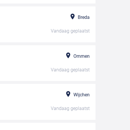
Breda
Vandaag
geplaatst
Ommen
Vandaag
geplaatst
Wijchen
Vandaag
geplaatst