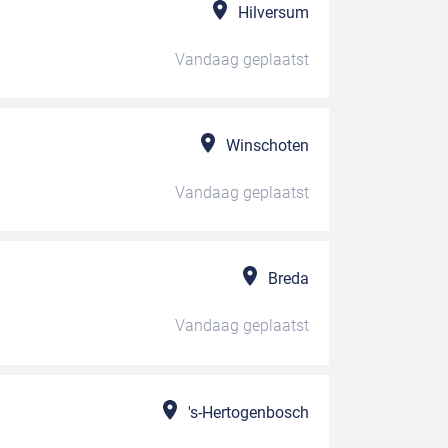
Hilversum
Vandaag
geplaatst
Winschoten
Vandaag
geplaatst
Breda
Vandaag
geplaatst
's-Hertogenbosch