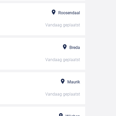
Roosendaal
Vandaag
geplaatst
Breda
Vandaag
geplaatst
Maurik
Vandaag
geplaatst