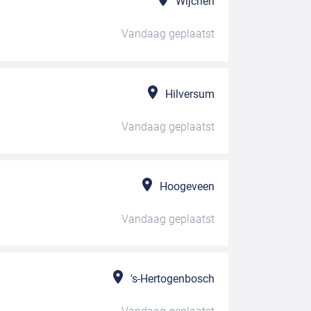
Wijchen
Vandaag
geplaatst
Hilversum
Vandaag
geplaatst
Hoogeveen
Vandaag
geplaatst
's-Hertogenbosch