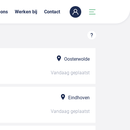
 ons
Werken bij
Contact
Oosterwolde
Vandaag
geplaatst
Eindhoven
Vandaag
geplaatst