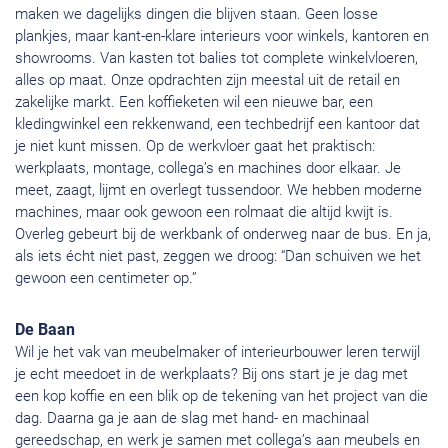
maken we dagelijks dingen die blijven staan. Geen losse
plankjes, maar kant-en-klare interieurs voor winkels, kantoren en
showrooms. Van kasten tot balies tot complete winkelvloeren,
alles op maat. Onze opdrachten zijn meestal uit de retail en
zakelijke markt. Een koffieketen wil een nieuwe bar, een
kledingwinkel een rekkenwand, een techbedrijf een kantoor dat
je niet kunt missen. Op de werkvloer gaat het praktisch:
werkplaats, montage, collega’s en machines door elkaar. Je
meet, zaagt, lijmt en overlegt tussendoor. We hebben moderne
machines, maar ook gewoon een rolmaat die altijd kwijt is.
Overleg gebeurt bij de werkbank of onderweg naar de bus. En ja,
als iets écht niet past, zeggen we droog: “Dan schuiven we het
gewoon een centimeter op.”
De Baan
Wil je het vak van meubelmaker of interieurbouwer leren terwijl
je echt meedoet in de werkplaats? Bij ons start je je dag met
een kop koffie en een blik op de tekening van het project van die
dag. Daarna ga je aan de slag met hand- en machinaal
gereedschap, en werk je samen met collega’s aan meubels en