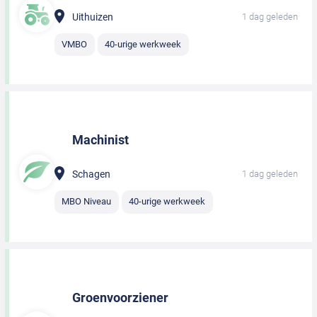
Uithuizen
1 dag geleden
VMBO
40-urige werkweek
Machinist
Schagen
1 dag geleden
MBO Niveau
40-urige werkweek
Groenvoorziener