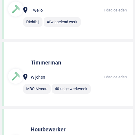
Twello
1 dag geleden
Dichtbij
Afwisselend werk
Timmerman
Wijchen
1 dag geleden
MBO Niveau
40-urige werkweek
Houtbewerker