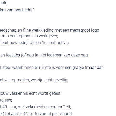
aald;
km van ons bedrijf.
reedschap en fijne werkkleding met een megagroot logo
 trots bent op ons als werkgever;
erieurbouwbedrijf of een 1e contract via
n feestjes (of nou ja niet iedereen kan deze nog
rksfeer waarbinnen er ruimte is voor een grapje (maar dat
et wilt opmaken, we zijn echt gezellig;
jouw vakkennis echt wordt getest;
ag één;
40+ uur, met zekerheid en continuïteit;
ter) tot aan € 3756,- (ervaren) per maand;