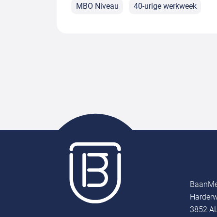
MBO Niveau
40-urige werkweek
BaanMe
Harderw
3852 AL