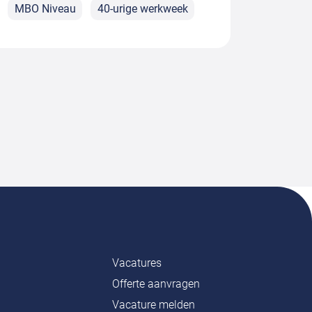
MBO Niveau
40-urige werkweek
Vacatures
Offerte aanvragen
Vacature melden