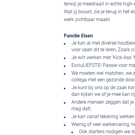
terwijl je meedraait in echte high
Wat jij bouwt, zie je terug in het
werk zichtbaar maakt.
Functie Eisen
Je kan al met diverse houtbe
voor open dit te leren; Zoals
Je wilt werken met ‘Kick-Ass’
ExcluLIEFSTE! Passie voor ma
We moeten wel matchen, we zij
collega met een gezonde dosi
Je kunt bij ons op de zaak kom
dan kijken we of je mee kan ri
Andere mensen zeggen dat je t
mag dat!;
Je kan vanaf tekening werken o
Weinig of veel werkervaring: he
Ook starters nodigen we d