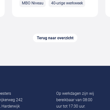
MBO Niveau
40-urige werkweek
Terug naar overzicht
esters
Op werkdagen zijn wij
ijkerweg 242
bereikbaar van 08:00
 Harderwijk
uur tot 17:30 uur.