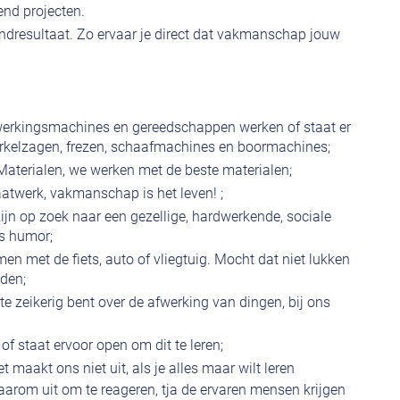
-end projecten.
 eindresultaat. Zo ervaar je direct dat vakmanschap jouw
werkingsmachines en gereedschappen werken of staat er
 cirkelzagen, frezen, schaafmachines en boormachines;
 Materialen, we werken met de beste materialen;
atwerk, vakmanschap is het leven! ;
n op zoek naar een gezellige, hardwerkende, sociale
s humor;
en met de fiets, auto of vliegtuig. Mocht dat niet lukken
jden;
e zeikerig bent over de afwerking van dingen, bij ons
f staat ervoor open om dit te leren;
t maakt ons niet uit, als je alles maar wilt leren
aarom uit om te reageren, tja de ervaren mensen krijgen