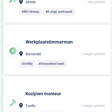
Almelo
1 dag geleden
MBO Niveau
40-urige werkweek
Werkplaatstimmerman
Barneveld
2 dagen geleden
Dichtbij
Afwisselend werk
Kozijnen monteur
Twello
2 dagen geleden