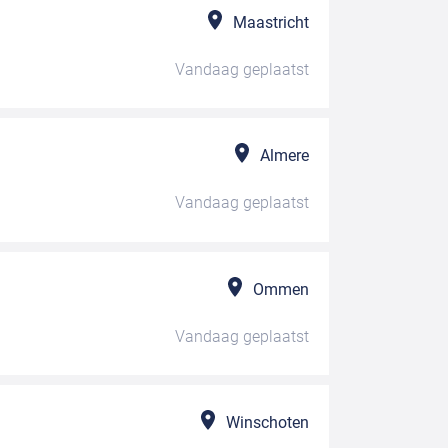
Maastricht
Vandaag
geplaatst
Almere
Vandaag
geplaatst
Ommen
Vandaag
geplaatst
Winschoten