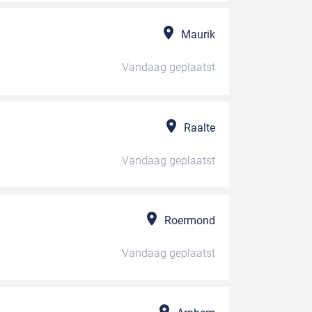
Maurik
Vandaag
geplaatst
Raalte
Vandaag
geplaatst
Roermond
Vandaag
geplaatst