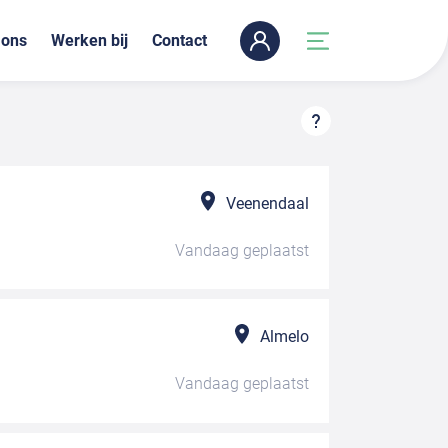
 ons
Werken bij
Contact
Veenendaal
Vandaag
geplaatst
Almelo
Vandaag
geplaatst