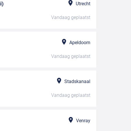
i)
Utrecht
Vandaag
geplaatst
Apeldoorn
Vandaag
geplaatst
Stadskanaal
Vandaag
geplaatst
Venray