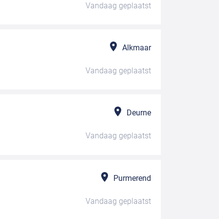
Vandaag
geplaatst
Alkmaar
Vandaag
geplaatst
Deurne
Vandaag
geplaatst
Purmerend
Vandaag
geplaatst