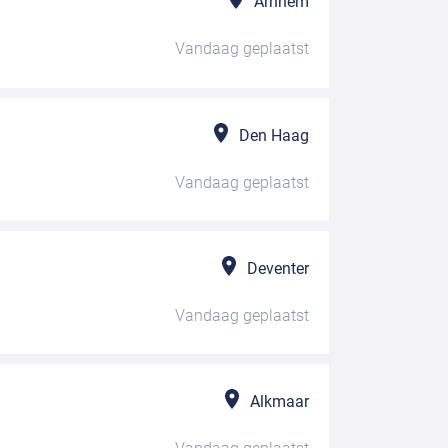
Arnhem
Vandaag
geplaatst
Den Haag
Vandaag
geplaatst
Deventer
Vandaag
geplaatst
Alkmaar