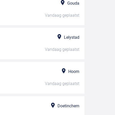
Gouda
Vandaag
geplaatst
Lelystad
Vandaag
geplaatst
Hoorn
Vandaag
geplaatst
Doetinchem