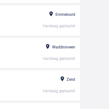
Emmeloord
Vandaag
geplaatst
Waddinxveen
Vandaag
geplaatst
Zeist
Vandaag
geplaatst