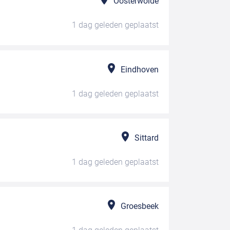
Oosterwolde
1 dag geleden
geplaatst
Eindhoven
1 dag geleden
geplaatst
Sittard
1 dag geleden
geplaatst
Groesbeek