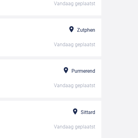
Vandaag
geplaatst
Zutphen
Vandaag
geplaatst
Purmerend
Vandaag
geplaatst
Sittard
Vandaag
geplaatst