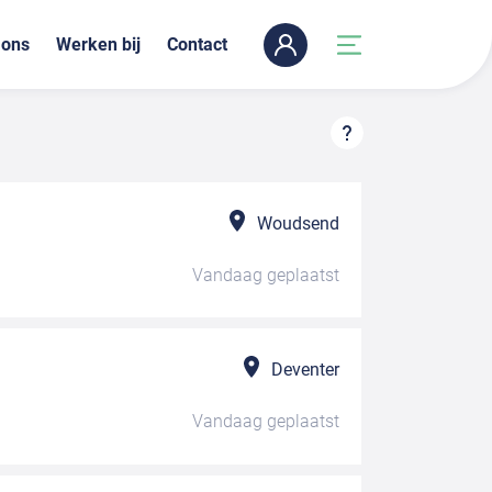
 ons
Werken bij
Contact
Woudsend
Vandaag
geplaatst
Deventer
Vandaag
geplaatst