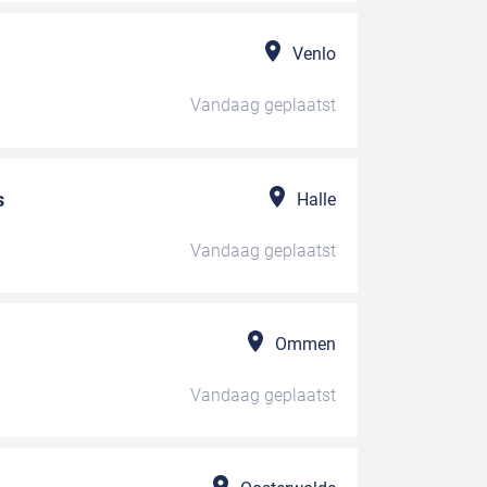
Venlo
Vandaag
geplaatst
s
Halle
Vandaag
geplaatst
Ommen
Vandaag
geplaatst