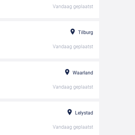
Vandaag
geplaatst
Tilburg
Vandaag
geplaatst
Waarland
Vandaag
geplaatst
Lelystad
Vandaag
geplaatst