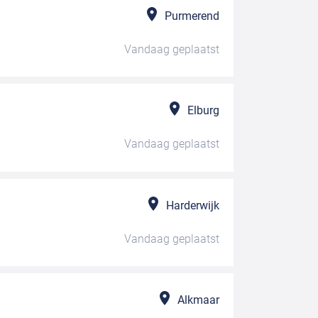
Purmerend
Vandaag
geplaatst
Elburg
Vandaag
geplaatst
Harderwijk
Vandaag
geplaatst
Alkmaar