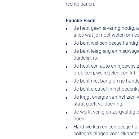
rechte banen.
Functie Eisen
Je hebt geen ervaring nodig, a
alles wat je moet weten om e
Je bent wel een beetje handig 
Je bent leergierig en nieuwsgie
duidelijk is;
Je hebt een auto en rijbewijs 
probleem, we regelen een lift;
Je bent niet bang om je hande
Je bent creatief in het bedenk
Je krijgt energie van het zien
staat geeft voldoening;
Je werkt veilig en zorgvuldig 
doen;
Hard werken en een beetje hum
collega’s dingen voor elkaar te