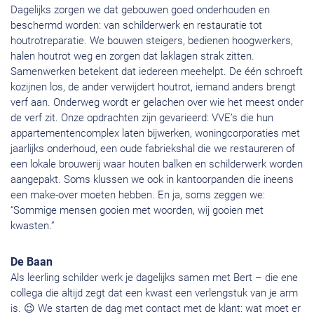
Dagelijks zorgen we dat gebouwen goed onderhouden en
beschermd worden: van schilderwerk en restauratie tot
houtrotreparatie. We bouwen steigers, bedienen hoogwerkers,
halen houtrot weg en zorgen dat laklagen strak zitten.
Samenwerken betekent dat iedereen meehelpt. De één schroeft
kozijnen los, de ander verwijdert houtrot, iemand anders brengt
verf aan. Onderweg wordt er gelachen over wie het meest onder
de verf zit. Onze opdrachten zijn gevarieerd: VVE’s die hun
appartementencomplex laten bijwerken, woningcorporaties met
jaarlijks onderhoud, een oude fabriekshal die we restaureren of
een lokale brouwerij waar houten balken en schilderwerk worden
aangepakt. Soms klussen we ook in kantoorpanden die ineens
een make-over moeten hebben. En ja, soms zeggen we:
“Sommige mensen gooien met woorden, wij gooien met
kwasten.”
De Baan
Als leerling schilder werk je dagelijks samen met Bert – die ene
collega die altijd zegt dat een kwast een verlengstuk van je arm
is. 😉 We starten de dag met contact met de klant: wat moet er