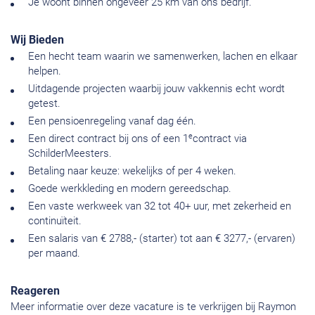
Je woont binnen ongeveer 25 km van ons bedrijf.
Wij Bieden
Een hecht team waarin we samenwerken, lachen en elkaar
helpen.
Uitdagende projecten waarbij jouw vakkennis echt wordt
getest.
Een pensioenregeling vanaf dag één.
e
Een direct contract bij ons of een 1
contract via
SchilderMeesters.
Betaling naar keuze: wekelijks of per 4 weken.
Goede werkkleding en modern gereedschap.
Een vaste werkweek van 32 tot 40+ uur, met zekerheid en
continuïteit.
Een salaris van € 2788,- (starter) tot aan € 3277,- (ervaren)
per maand.
Reageren
Meer informatie over deze vacature is te verkrijgen bij Raymon