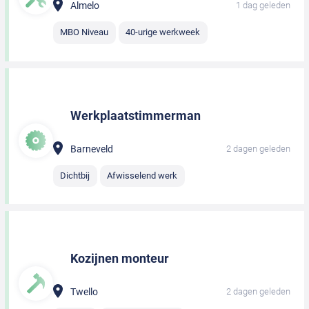
Almelo
1 dag geleden
MBO Niveau
40-urige werkweek
Werkplaatstimmerman
Barneveld
2 dagen geleden
Dichtbij
Afwisselend werk
Kozijnen monteur
Twello
2 dagen geleden