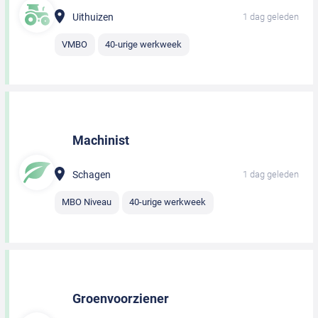
Uithuizen
1 dag geleden
VMBO
40-urige werkweek
Machinist
Schagen
1 dag geleden
MBO Niveau
40-urige werkweek
Groenvoorziener