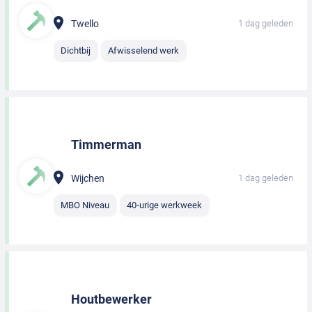
Twello
1 dag geleden
Dichtbij
Afwisselend werk
Timmerman
Wijchen
1 dag geleden
MBO Niveau
40-urige werkweek
Houtbewerker