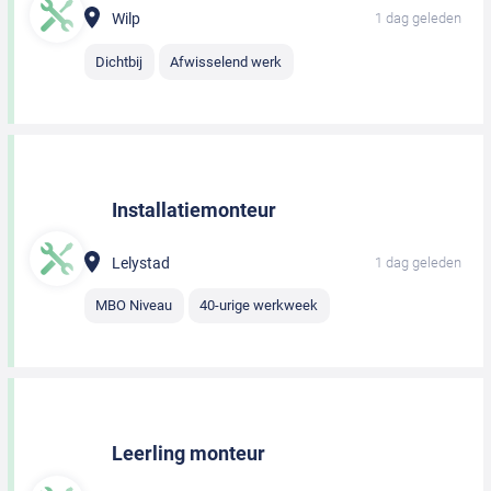
Wilp
1 dag geleden
Dichtbij
Afwisselend werk
Installatiemonteur
Lelystad
1 dag geleden
MBO Niveau
40-urige werkweek
Leerling monteur