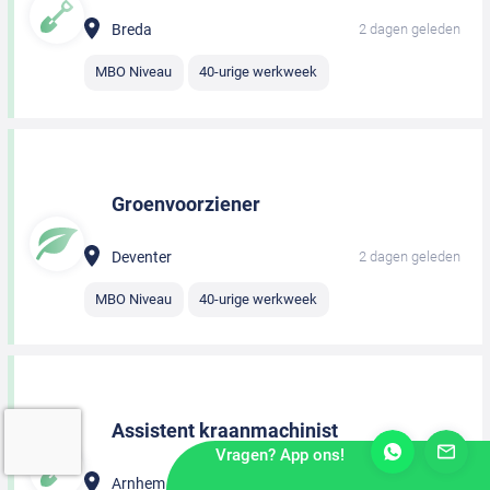
Breda
2 dagen geleden
MBO Niveau
40-urige werkweek
Groenvoorziener
Deventer
2 dagen geleden
MBO Niveau
40-urige werkweek
Assistent kraanmachinist
Vragen? App ons!
Arnhem
2 dagen geleden