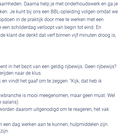
kzaamheden. Daarna help je met onderhoudswerk en ga je
ken. Je kunt bij ons een BBL-opleiding volgen omdat we
g opdoen in de praktijk door mee te werken met een
e een schilderdag verloopt van begin tot eind. En
de klant die denkt dat verf binnen vijf minuten droog is,
nt in het bezit van een geldig rijbewijs. Geen rijbewijs?
rijden naar de klus.
 en vindt het gaaf om te zeggen: “Kijk, dat heb ik
bouwbranche is mooi meegenomen, maar geen must. Wel
e salaris).
s worden daarom uitgenodigd om te reageren, het vak
om een dag werken aan te kunnen; hulpmiddelen zijn
zijn.