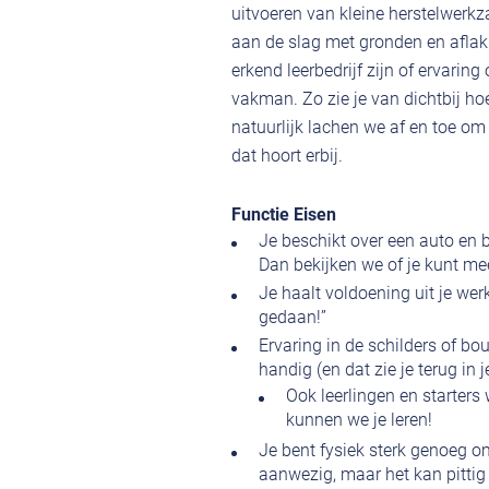
uitvoeren van kleine herstelwer
aan de slag met gronden en aflak
erkend leerbedrijf zijn of ervarin
vakman. Zo zie je van dichtbij ho
natuurlijk lachen we af en toe om 
dat hoort erbij.
Functie Eisen
Je beschikt over een auto en be
Dan bekijken we of je kunt mee
Je haalt voldoening uit je werk
gedaan!”
Ervaring in de schilders of 
handig (en dat zie je terug in j
Ook leerlingen en starter
kunnen we je leren!
Je bent fysiek sterk genoeg 
aanwezig, maar het kan pittig 