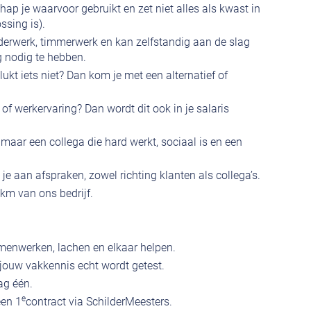
ap je waarvoor gebruikt en zet niet alles als kwast in
ssing is).
derwerk, timmerwerk en kan zelfstandig aan de slag
g nodig te hebben.
ukt iets niet? Dan kom je met een alternatief of
 of werkervaring? Dan wordt dit ook in je salaris
maar een collega die hard werkt, sociaal is en een
e aan afspraken, zowel richting klanten als collega’s.
km van ons bedrijf.
enwerken, lachen en elkaar helpen.
jouw vakkennis echt wordt getest.
ag één.
e
een 1
contract via SchilderMeesters.