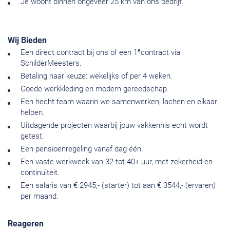
Je woont binnen ongeveer 25 km van ons bedrijf.
Wij Bieden
e
Een direct contract bij ons of een 1
contract via
SchilderMeesters.
Betaling naar keuze: wekelijks of per 4 weken.
Goede werkkleding en modern gereedschap.
Een hecht team waarin we samenwerken, lachen en elkaar
helpen.
Uitdagende projecten waarbij jouw vakkennis echt wordt
getest.
Een pensioenregeling vanaf dag één.
Een vaste werkweek van 32 tot 40+ uur, met zekerheid en
continuïteit.
Een salaris van € 2945,- (starter) tot aan € 3544,- (ervaren)
per maand.
Reageren