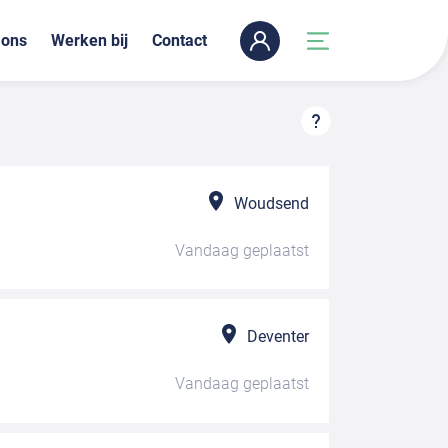
 ons
Werken bij
Contact
Woudsend
Vandaag
geplaatst
Deventer
Vandaag
geplaatst