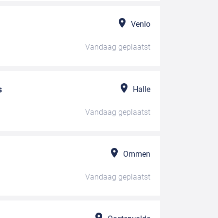
Venlo
Vandaag
geplaatst
s
Halle
Vandaag
geplaatst
Ommen
Vandaag
geplaatst