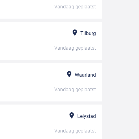
Vandaag
geplaatst
Tilburg
Vandaag
geplaatst
Waarland
Vandaag
geplaatst
Lelystad
Vandaag
geplaatst