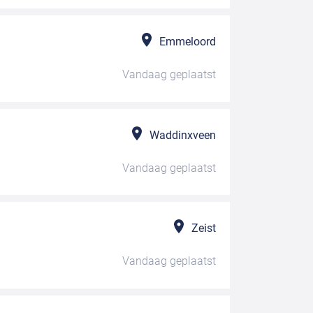
Emmeloord
Vandaag
geplaatst
Waddinxveen
Vandaag
geplaatst
Zeist
Vandaag
geplaatst