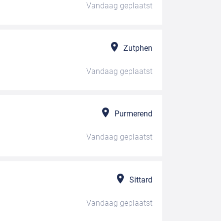
Vandaag
geplaatst
Zutphen
Vandaag
geplaatst
Purmerend
Vandaag
geplaatst
Sittard
Vandaag
geplaatst