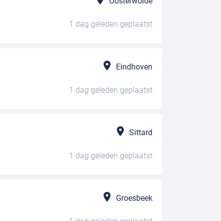
Oosterwolde
1 dag geleden
geplaatst
Eindhoven
1 dag geleden
geplaatst
Sittard
1 dag geleden
geplaatst
Groesbeek