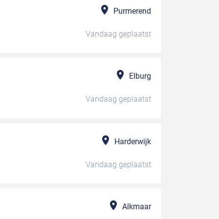
Purmerend
Vandaag
geplaatst
Elburg
Vandaag
geplaatst
Harderwijk
Vandaag
geplaatst
Alkmaar