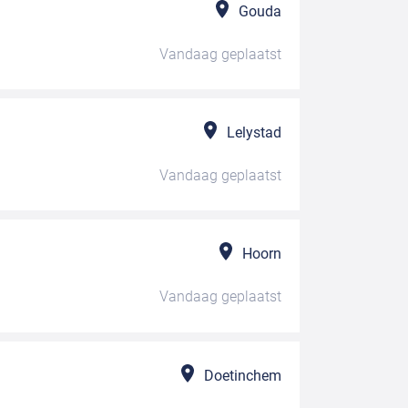
Gouda
Vandaag
geplaatst
Lelystad
Vandaag
geplaatst
Hoorn
Vandaag
geplaatst
Doetinchem