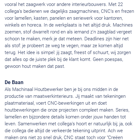
vooral het zaagwerk voor andere interieurbouwers. Met 22
collega’s bedienen we dagelijks zaagmachines, CNC’s en frezen
voor lamellen, kasten, panelen en seriewerk voor kantoren,
winkels en horeca. In de werkplaats is het altijd druk. Machines
zoemen, stof dwarrelt rond en als iemand z’n zaagblad vergeet
schoon te maken, merk je dat meteen. Deadlines zijn hier net
als stof: je probeert ze weg te vegen, maar ze komen altijd
terug. Het idee is simpel: jij zaagt, freest of schuurt, wij zorgen
dat alles op de juiste plek bij de klant komt. Geen poespas,
gewoon hout maken dat past.
De Baan
Als Machinaal Houtbewerker ben je bij ons midden in de
productie van maatwerkinterieurs. Jij maakt van tekeningen
plaatmateriaal, voert CNC-bewerkingen uit en doet
houtbewerkingen die onze projecten compleet maken. Series,
lamellen en bijzondere details komen onder jouw handen tot
leven. Samenwerken met collega’s hoort er natuurlijk bij; ja, ook
die collega die altijd de verkeerde tekening uitprint. Ach we
maken ons niet zo snel druk, CNC staat toch voor “Creëen