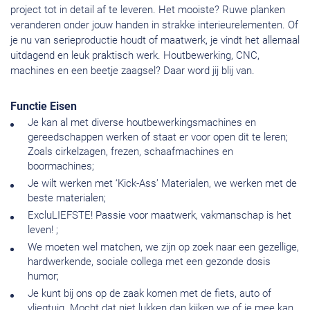
project tot in detail af te leveren. Het mooiste? Ruwe planken
veranderen onder jouw handen in strakke interieurelementen. Of
je nu van serieproductie houdt of maatwerk, je vindt het allemaal
uitdagend en leuk praktisch werk. Houtbewerking, CNC,
machines en een beetje zaagsel? Daar word jij blij van.
Functie Eisen
Je kan al met diverse houtbewerkingsmachines en
gereedschappen werken of staat er voor open dit te leren;
Zoals cirkelzagen, frezen, schaafmachines en
boormachines;
Je wilt werken met ‘Kick-Ass’ Materialen, we werken met de
beste materialen;
ExcluLIEFSTE! Passie voor maatwerk, vakmanschap is het
leven! ;
We moeten wel matchen, we zijn op zoek naar een gezellige,
hardwerkende, sociale collega met een gezonde dosis
humor;
Je kunt bij ons op de zaak komen met de fiets, auto of
vliegtuig. Mocht dat niet lukken dan kijken we of je mee kan