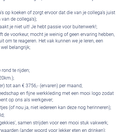
a’s op koeken of zorgt ervoor dat die van je collega’s juist
van de collega’s);
akt je niet uit! Je hebt passie voor buitenwerk!;
ft de voorkeur, mocht je weinig of geen ervaring hebben,
it om te reageren. Het vak kunnen we je leren, een
 wel belangrijk;
ond te rijden;
20km.);
ter) tot aan € 3756,- (ervaren) per maand;
reedschap en fijne werkkleding met een mooi logo zodat
 bent op ons als werkgever;
tjes (of nou ja, niet iedereen kan deze nog herinneren);
ld;
‘gekkies’, samen strijden voor een mooi stuk vakwerk;
waarden (ander woord voor lekker eten en drinken);