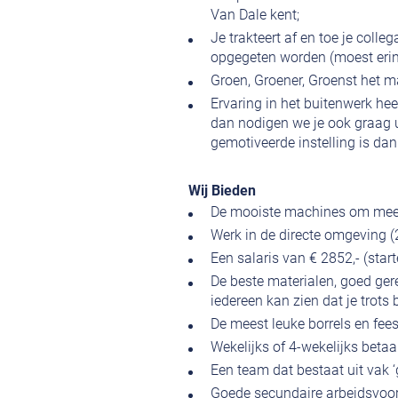
Van Dale kent;
Je trakteert af en toe je colleg
opgegeten worden (moest erin 
Groen, Groener, Groenst het ma
Ervaring in het buitenwerk hee
dan nodigen we je ook graag u
gemotiveerde instelling is dan
Wij Bieden
De mooiste machines om mee r
Werk in de directe omgeving (
Een salaris van € 2852,- (star
De beste materialen, goed ge
iedereen kan zien dat je trots
De meest leuke borrels en fees
Wekelijks of 4-wekelijks betaa
Een team dat bestaat uit vak 
Goede secundaire arbeidsvoor