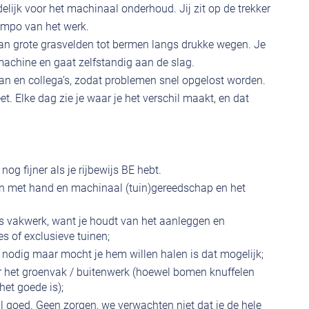
delijk voor het machinaal onderhoud. Jij zit op de trekker
empo van het werk.
: van grote grasvelden tot bermen langs drukke wegen. Je
e machine en gaat zelfstandig aan de slag.
an en collega’s, zodat problemen snel opgelost worden.
t. Elke dag zie je waar je het verschil maakt, en dat
 nog fijner als je rijbewijs BE hebt.
n met hand en machinaal (tuin)gereedschap en het
s vakwerk, want je houdt van het aanleggen en
 of exclusieve tuinen;
t nodig maar mocht je hem willen halen is dat mogelijk;
r het groenvak / buitenwerk (hoewel bomen knuffelen
het goede is);
l goed. Geen zorgen, we verwachten niet dat je de hele