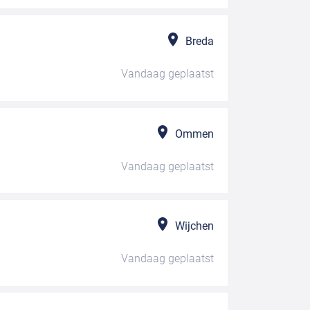
Breda
Vandaag
geplaatst
Ommen
Vandaag
geplaatst
Wijchen
Vandaag
geplaatst