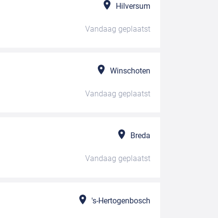
Hilversum
Vandaag
geplaatst
Winschoten
Vandaag
geplaatst
Breda
Vandaag
geplaatst
's-Hertogenbosch