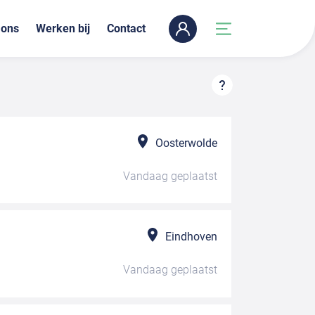
 ons
Werken bij
Contact
Oosterwolde
Vandaag
geplaatst
Eindhoven
Vandaag
geplaatst