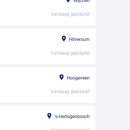
Wijchen
Vandaag
geplaatst
Hilversum
Vandaag
geplaatst
Hoogeveen
Vandaag
geplaatst
's-Hertogenbosch