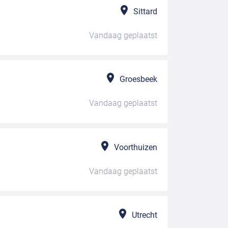
Sittard
Vandaag
geplaatst
Groesbeek
Vandaag
geplaatst
Voorthuizen
Vandaag
geplaatst
Utrecht