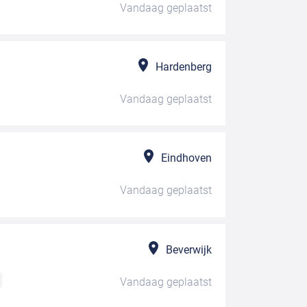
Vandaag
geplaatst
Hardenberg
Vandaag
geplaatst
Eindhoven
Vandaag
geplaatst
Beverwijk
Vandaag
geplaatst