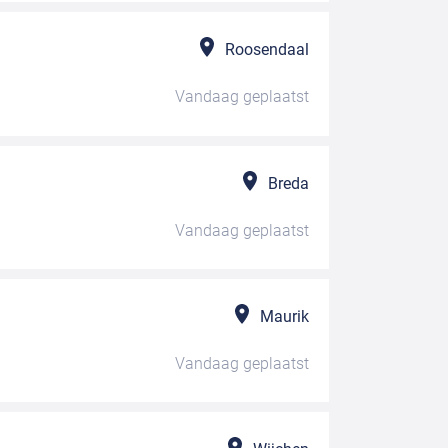
Roosendaal
Vandaag
geplaatst
Breda
Vandaag
geplaatst
Maurik
Vandaag
geplaatst