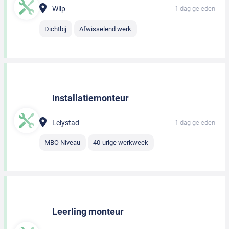
Wilp
1 dag geleden
Dichtbij
Afwisselend werk
Installatiemonteur
Lelystad
1 dag geleden
MBO Niveau
40-urige werkweek
Leerling monteur