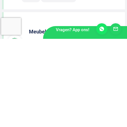
Vragen? App ons!
Meubelmaker
Meppel
2 dagen geleden
MBO Niveau
40-urige werkweek
Machinaal Houtbewerker
Raalte
2 dagen geleden
MBO Niveau
40-urige werkweek