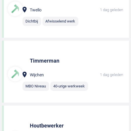
Twello
1 dag geleden
Dichtbij
Afwisselend werk
Timmerman
Wijchen
1 dag geleden
MBO Niveau
40-urige werkweek
Houtbewerker