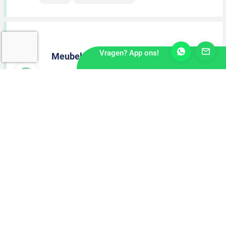
Vragen? App ons!
Meubelmaker
Meppel
2 dagen geleden
MBO Niveau
40-urige werkweek
Machinaal Houtbewerker
Raalte
2 dagen geleden
MBO Niveau
40-urige werkweek