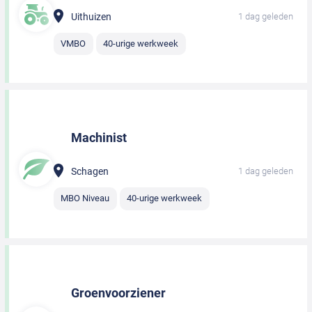
Uithuizen
1 dag geleden
VMBO
40-urige werkweek
Machinist
Schagen
1 dag geleden
MBO Niveau
40-urige werkweek
Groenvoorziener