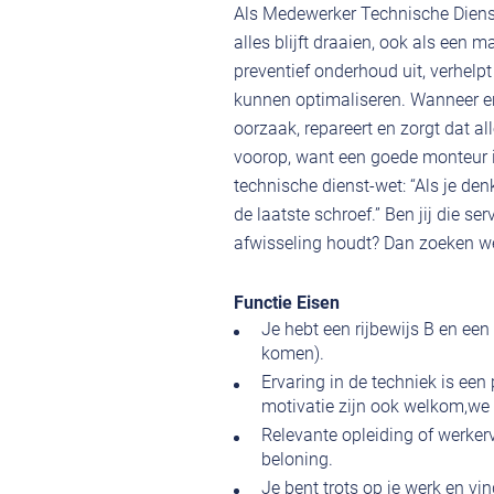
Als Medewerker Technische Dienst 
alles blijft draaien, ook als een m
preventief onderhoud uit, verhelp
kunnen optimaliseren. Wanneer er ee
oorzaak, repareert en zorgt dat all
voorop, want een goede monteur i
technische dienst-wet: “Als je denk
de laatste schroef.” Ben jij die 
afwisseling houdt? Dan zoeken we
Functie Eisen
Je hebt een rijbewijs B en een
komen).
Ervaring in de techniek is een
motivatie zijn ook welkom,we l
Relevante opleiding of werker
beloning.
Je bent trots op je werk en vi