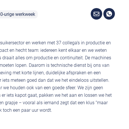
0-urige werkweek
e suikersector en werken met 37 collega’s in productie en
pact en hecht team: iedereen kent elkaar en we weten
 draait alles om productie en continuïteit. De machines
oeten lopen. Daarom is technische dienst bij ons van
eving met korte lijnen, duidelijke afspraken en een
 iets meteen goed dan dat we het eindeloos uitstellen.
r we houden ook van een goede sfeer. We zijn geen
als er iets kapot gaat, pakken we het aan en lossen we het
r een grapje – vooral als iemand zegt dat een klus “maar
jk toch een paar uur wordt.