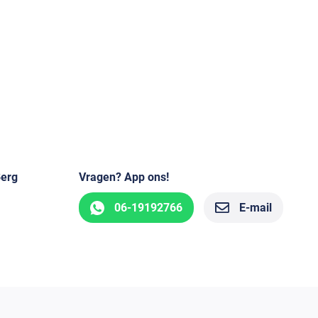
Berg
Vragen? App ons!
06-19192766
E-mail