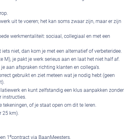
rop.
 werk uit te voeren; het kan soms zwaar zijn, maar er zijn
e werkmentaliteit: sociaal, collegiaal en met een
 iets niet, dan kom je met een alternatief of verbeteridee.
e M), je pakt je werk serieus aan en laat het niet half af.
e aan afspraken richting klanten en collega’s.
rrect gebruikt en ziet meteen wat je nodig hebt (geen
t).
llatiewerk en kunt zelfstandig een klus aanpakken zonder
 instructies.
tekeningen, of je staat open om dit te leren.
r 25 km).
e
een 1
contract via BaanMeesters.