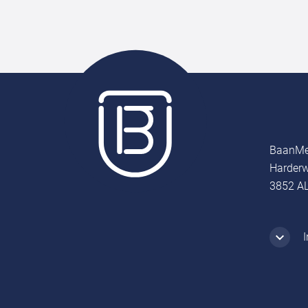
BaanMe
Harderw
3852 AL
I