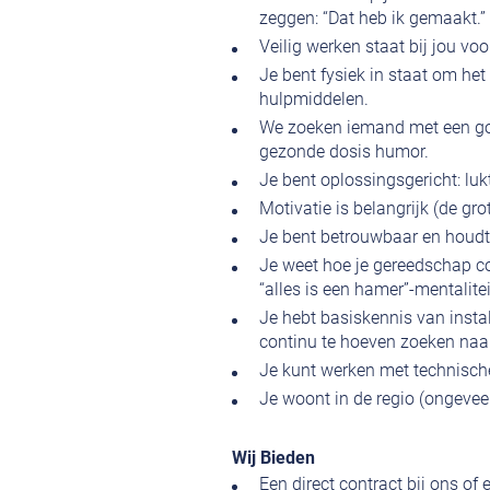
zeggen: “Dat heb ik gemaakt.”
Veilig werken staat bij jou voo
Je bent fysiek in staat om het
hulpmiddelen.
We zoeken iemand met een goed
gezonde dosis humor.
Je bent oplossingsgericht: lukt
Motivatie is belangrijk (de grot
Je bent betrouwbaar en houdt j
Je weet hoe je gereedschap co
“alles is een hamer”-mentalitei
Je hebt basiskennis van insta
continu te hoeven zoeken naar
Je kunt werken met technische 
Je woont in de regio (ongevee
Wij Bieden
Een direct contract bij ons of 