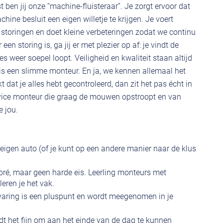
ben jij onze “machine-fluisteraar”. Je zorgt ervoor dat
achine besluit een eigen willetje te krijgen. Je voert
t storingen en doet kleine verbeteringen zodat we continu
n storing is, ga jij er met plezier op af: je vindt de
es weer soepel loopt. Veiligheid en kwaliteit staan altijd
s een slimme monteur. En ja, we kennen allemaal het
t dat je alles hebt gecontroleerd, dan zit het pas écht in
service monteur die graag de mouwen opstroopt en van
 jou.
 eigen auto (of je kunt op een andere manier naar de klus
 pré, maar geen harde eis. Leerling monteurs met
eren je het vak.
varing is een pluspunt en wordt meegenomen in je
ndt het fijn om aan het einde van de dag te kunnen