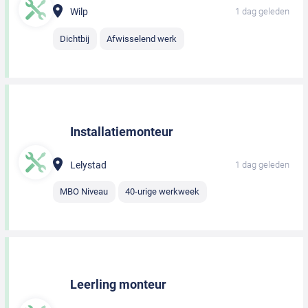
Wilp
1 dag geleden
Dichtbij
Afwisselend werk
Installatiemonteur
Lelystad
1 dag geleden
MBO Niveau
40-urige werkweek
Leerling monteur