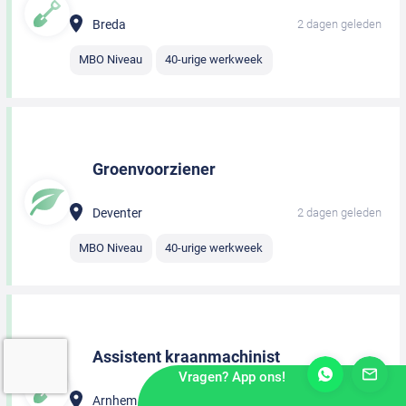
Breda
2 dagen geleden
MBO Niveau
40-urige werkweek
Groenvoorziener
Deventer
2 dagen geleden
MBO Niveau
40-urige werkweek
Assistent kraanmachinist
Vragen? App ons!
Arnhem
2 dagen geleden