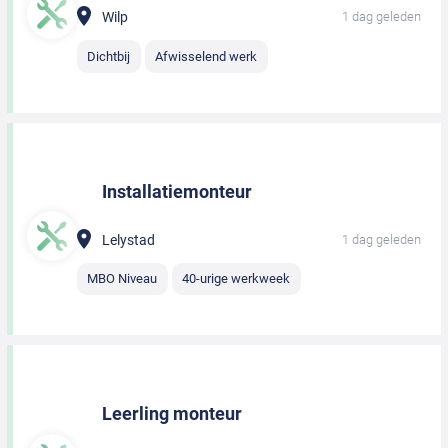
Wilp
1 dag geleden
Dichtbij
Afwisselend werk
Installatiemonteur
Lelystad
1 dag geleden
MBO Niveau
40-urige werkweek
Leerling monteur