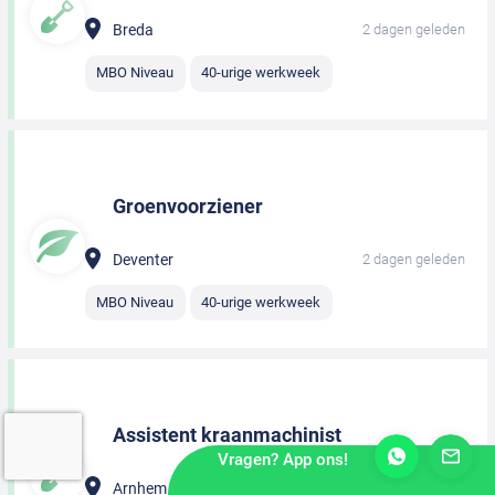
Breda
2 dagen geleden
MBO Niveau
40-urige werkweek
Groenvoorziener
Deventer
2 dagen geleden
MBO Niveau
40-urige werkweek
Assistent kraanmachinist
Vragen? App ons!
Arnhem
2 dagen geleden