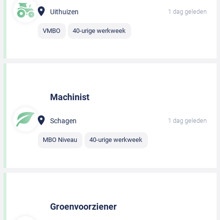
Uithuizen
1 dag geleden
VMBO
40-urige werkweek
Machinist
Schagen
1 dag geleden
MBO Niveau
40-urige werkweek
Groenvoorziener