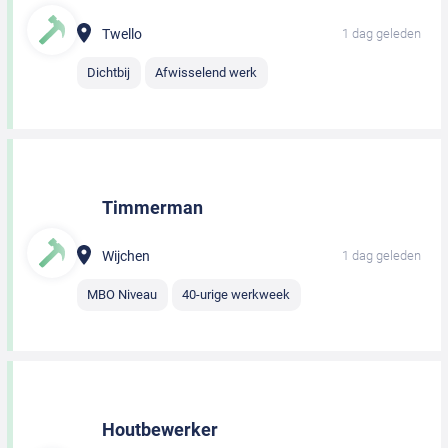
Twello
1 dag geleden
Dichtbij
Afwisselend werk
Timmerman
Wijchen
1 dag geleden
MBO Niveau
40-urige werkweek
Houtbewerker