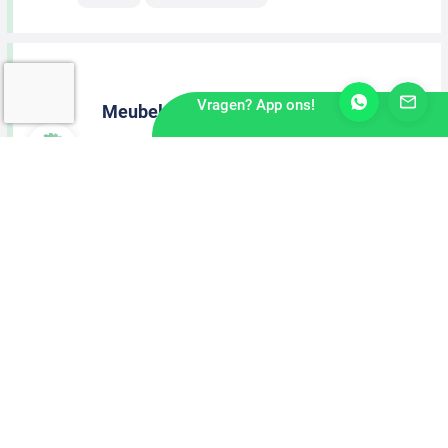
Vragen? App ons!
Meubelmaker
Meppel
2 dagen geleden
MBO Niveau
40-urige werkweek
Machinaal Houtbewerker
Raalte
2 dagen geleden
MBO Niveau
40-urige werkweek