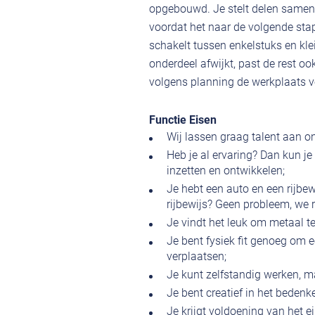
opgebouwd. Je stelt delen samen,
voordat het naar de volgende sta
schakelt tussen enkelstuks en kle
onderdeel afwijkt, past de rest oo
volgens planning de werkplaats v
Functie Eisen
Wij lassen graag talent aan on
Heb je al ervaring? Dan kun je
inzetten en ontwikkelen;
Je hebt een auto en een rijbe
rijbewijs? Geen probleem, we re
Je vindt het leuk om metaal te
Je bent fysiek fit genoeg om e
verplaatsen;
Je kunt zelfstandig werken, ma
Je bent creatief in het bedenk
Je krijgt voldoening van het e