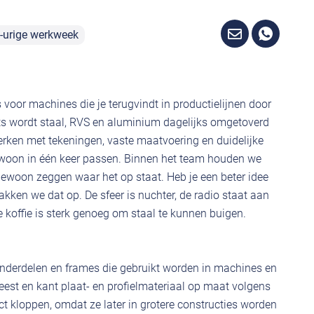
-urige werkweek
voor machines die je terugvindt in productielijnen door
ts wordt staal, RVS en aluminium dagelijks omgetoverd
erken met tekeningen, vaste maatvoering en duidelijke
oon in één keer passen. Binnen het team houden we
n gewoon zeggen waar het op staat. Heb je een beter idee
ken we dat op. De sfeer is nuchter, de radio staat aan
e koffie is sterk genoeg om staal te kunnen buigen.
nderdelen en frames die gebruikt worden in machines en
freest en kant plaat- en profielmateriaal op maat volgens
t kloppen, omdat ze later in grotere constructies worden