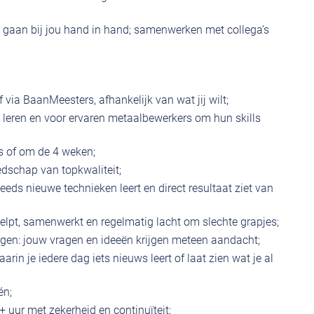
 gaan bij jou hand in hand; samenwerken met collega’s
of via BaanMeesters, afhankelijk van wat jij wilt;
e leren en voor ervaren metaalbewerkers om hun skills
jks of om de 4 weken;
dschap van topkwaliteit;
eeds nieuwe technieken leert en direct resultaat ziet van
helpt, samenwerkt en regelmatig lacht om slechte grapjes;
ingen: jouw vragen en ideeën krijgen meteen aandacht;
arin je iedere dag iets nieuws leert of laat zien wat je al
én;
 uur met zekerheid en continuïteit;