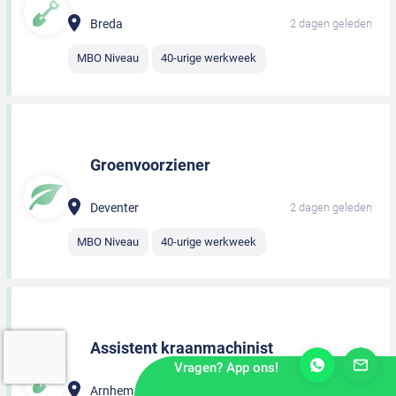
Breda
2 dagen geleden
MBO Niveau
40-urige werkweek
Groenvoorziener
Deventer
2 dagen geleden
MBO Niveau
40-urige werkweek
Assistent kraanmachinist
Vragen? App ons!
Arnhem
2 dagen geleden