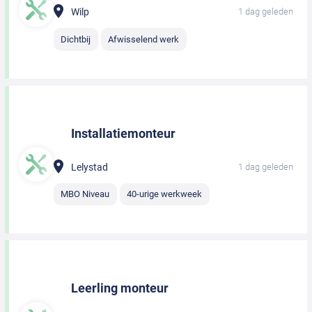
Wilp
1 dag geleden
Dichtbij
Afwisselend werk
Installatiemonteur
Lelystad
1 dag geleden
MBO Niveau
40-urige werkweek
Leerling monteur