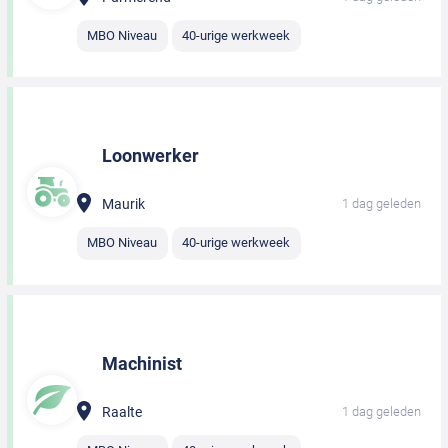
MBO Niveau
40-urige werkweek
Loonwerker
Maurik
1 dag geleden
MBO Niveau
40-urige werkweek
Machinist
Raalte
1 dag geleden