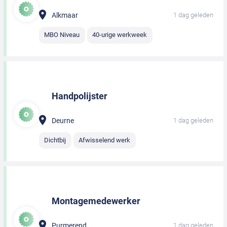
Alkmaar
1 dag geleden
MBO Niveau
40-urige werkweek
Handpolijster
Deurne
1 dag geleden
Dichtbij
Afwisselend werk
Montagemedewerker
Purmerend
1 dag geleden