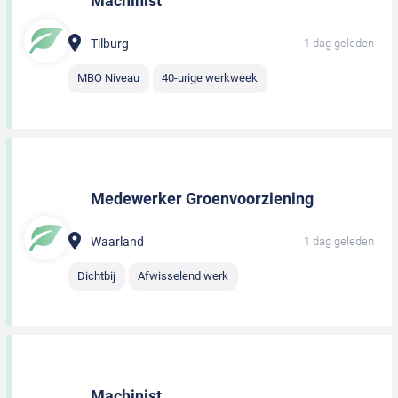
Machinist
Tilburg
1 dag geleden
MBO Niveau
40-urige werkweek
Medewerker Groenvoorziening
Waarland
1 dag geleden
Dichtbij
Afwisselend werk
Machinist