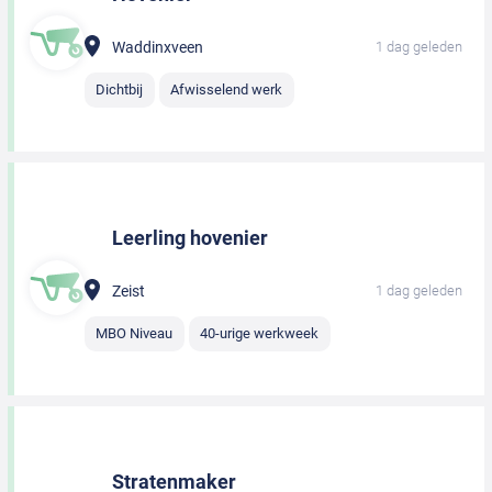
Waddinxveen
1 dag geleden
Dichtbij
Afwisselend werk
Leerling hovenier
Zeist
1 dag geleden
MBO Niveau
40-urige werkweek
Stratenmaker