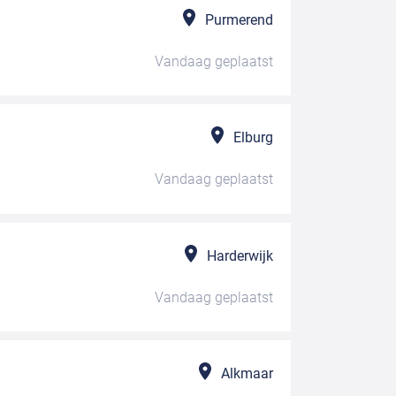
Purmerend
Vandaag
geplaatst
Elburg
Vandaag
geplaatst
Harderwijk
Vandaag
geplaatst
Alkmaar