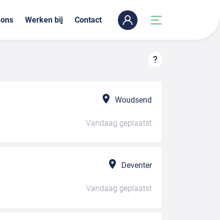
 ons
Werken bij
Contact
Woudsend
Vandaag
geplaatst
Deventer
Vandaag
geplaatst