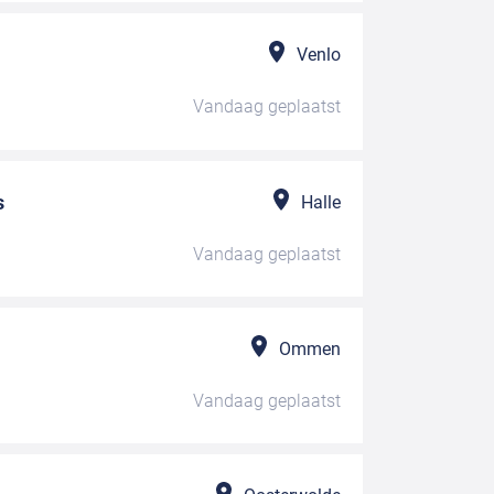
Venlo
Vandaag
geplaatst
s
Halle
Vandaag
geplaatst
Ommen
Vandaag
geplaatst