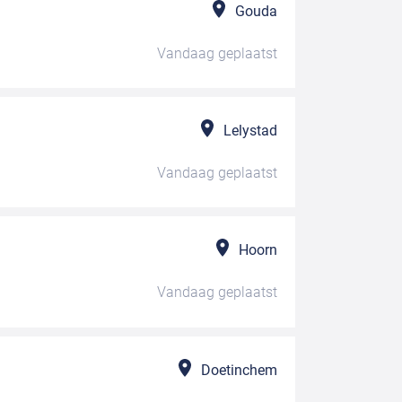
Gouda
Vandaag
geplaatst
Lelystad
Vandaag
geplaatst
Hoorn
Vandaag
geplaatst
Doetinchem