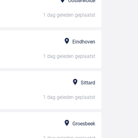
Oosterwolde
1 dag geleden
geplaatst
Eindhoven
1 dag geleden
geplaatst
Sittard
1 dag geleden
geplaatst
Groesbeek