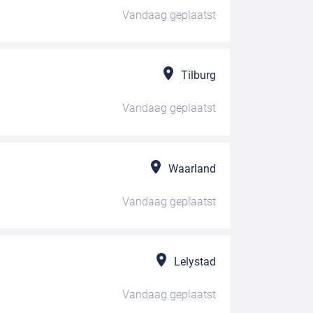
Vandaag
geplaatst
Tilburg
Vandaag
geplaatst
Waarland
Vandaag
geplaatst
Lelystad
Vandaag
geplaatst