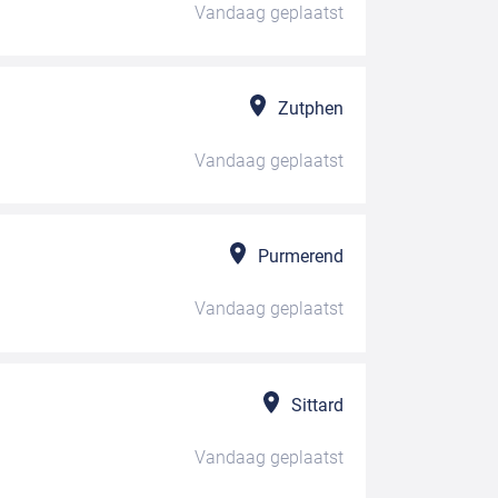
Vandaag
geplaatst
Zutphen
Vandaag
geplaatst
Purmerend
Vandaag
geplaatst
Sittard
Vandaag
geplaatst