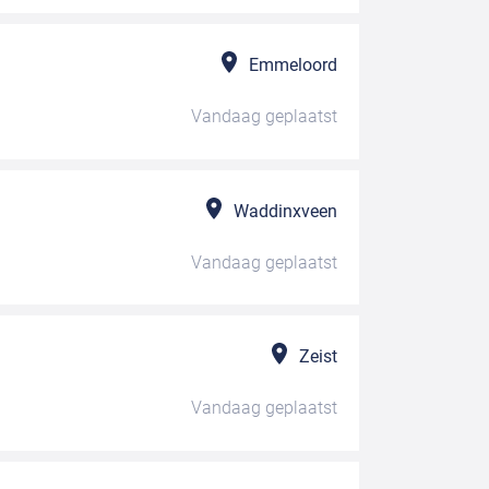
Emmeloord
Vandaag
geplaatst
Waddinxveen
Vandaag
geplaatst
Zeist
Vandaag
geplaatst