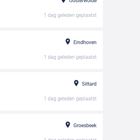
Oosterwolde
1 dag geleden
geplaatst
Eindhoven
1 dag geleden
geplaatst
Sittard
1 dag geleden
geplaatst
Groesbeek