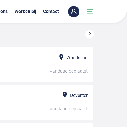
 ons
Werken bij
Contact
Woudsend
Vandaag
geplaatst
Deventer
Vandaag
geplaatst