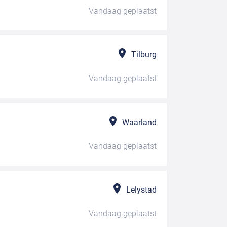
Vandaag
geplaatst
Tilburg
Vandaag
geplaatst
Waarland
Vandaag
geplaatst
Lelystad
Vandaag
geplaatst