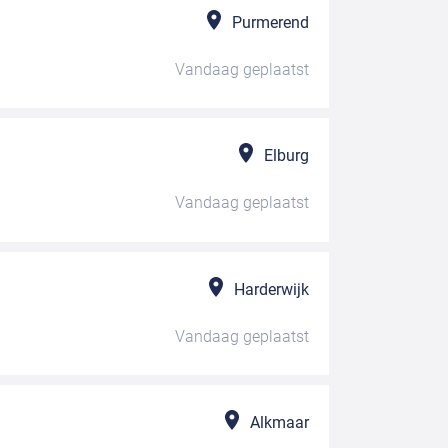
Purmerend
Vandaag
geplaatst
Elburg
Vandaag
geplaatst
Harderwijk
Vandaag
geplaatst
Alkmaar