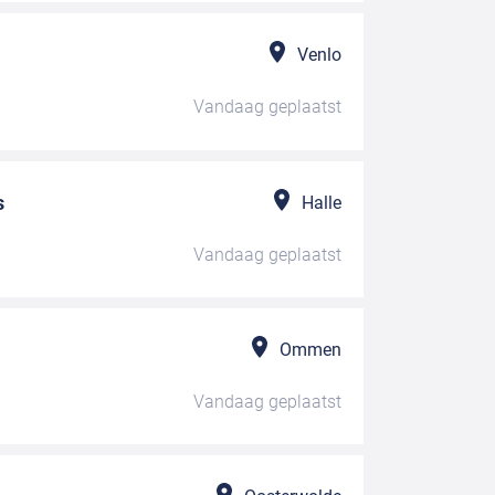
Venlo
Vandaag
geplaatst
s
Halle
Vandaag
geplaatst
Ommen
Vandaag
geplaatst