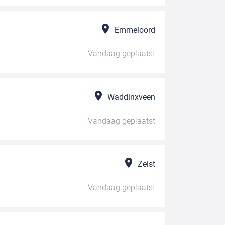
Emmeloord
Vandaag
geplaatst
Waddinxveen
Vandaag
geplaatst
Zeist
Vandaag
geplaatst