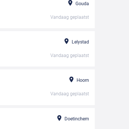
Gouda
Vandaag
geplaatst
Lelystad
Vandaag
geplaatst
Hoorn
Vandaag
geplaatst
Doetinchem