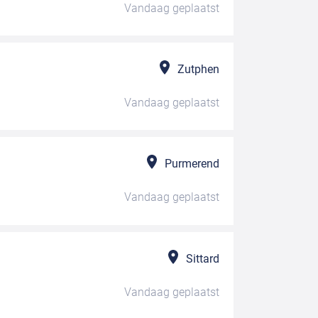
Vandaag
geplaatst
Zutphen
Vandaag
geplaatst
Purmerend
Vandaag
geplaatst
Sittard
Vandaag
geplaatst