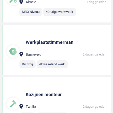
Almelo
1 dag geleden
MBO Niveau
40-urige werkweek
Werkplaatstimmerman
Barneveld
2 dagen geleden
Dichtbij
Afwisselend werk
Kozijnen monteur
Twello
2 dagen geleden