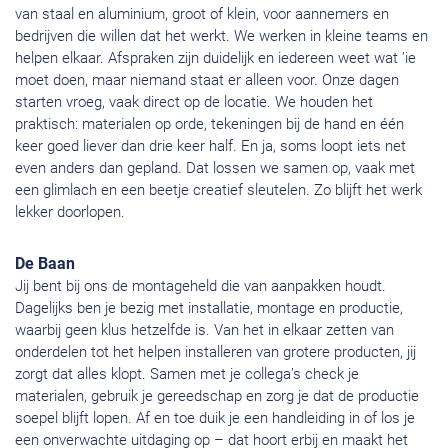
van staal en aluminium, groot of klein, voor aannemers en
bedrijven die willen dat het werkt. We werken in kleine teams en
helpen elkaar. Afspraken zijn duidelijk en iedereen weet wat ’ie
moet doen, maar niemand staat er alleen voor. Onze dagen
starten vroeg, vaak direct op de locatie. We houden het
praktisch: materialen op orde, tekeningen bij de hand en één
keer goed liever dan drie keer half. En ja, soms loopt iets net
even anders dan gepland. Dat lossen we samen op, vaak met
een glimlach en een beetje creatief sleutelen. Zo blijft het werk
lekker doorlopen.
De Baan
Jij bent bij ons de montageheld die van aanpakken houdt.
Dagelijks ben je bezig met installatie, montage en productie,
waarbij geen klus hetzelfde is. Van het in elkaar zetten van
onderdelen tot het helpen installeren van grotere producten, jij
zorgt dat alles klopt. Samen met je collega’s check je
materialen, gebruik je gereedschap en zorg je dat de productie
soepel blijft lopen. Af en toe duik je een handleiding in of los je
een onverwachte uitdaging op – dat hoort erbij en maakt het