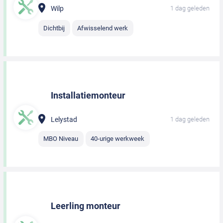
Wilp
1 dag geleden
Dichtbij
Afwisselend werk
Installatiemonteur
Lelystad
1 dag geleden
MBO Niveau
40-urige werkweek
Leerling monteur