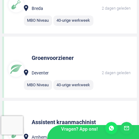
Breda
2 dagen geleden
MBO Niveau
40-urige werkweek
Groenvoorziener
Deventer
2 dagen geleden
MBO Niveau
40-urige werkweek
Assistent kraanmachinist
Vragen? App ons!
Arnhem
2 dagen geleden