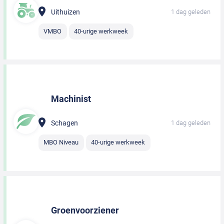
Uithuizen
1 dag geleden
VMBO
40-urige werkweek
Machinist
Schagen
1 dag geleden
MBO Niveau
40-urige werkweek
Groenvoorziener