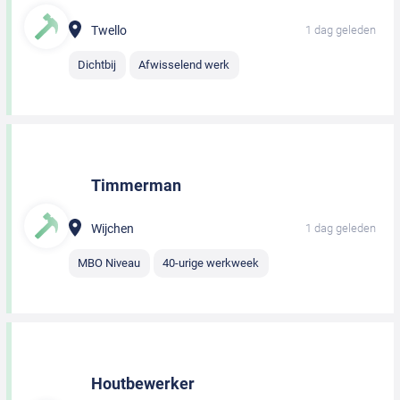
Twello
1 dag geleden
Dichtbij
Afwisselend werk
Timmerman
Wijchen
1 dag geleden
MBO Niveau
40-urige werkweek
Houtbewerker