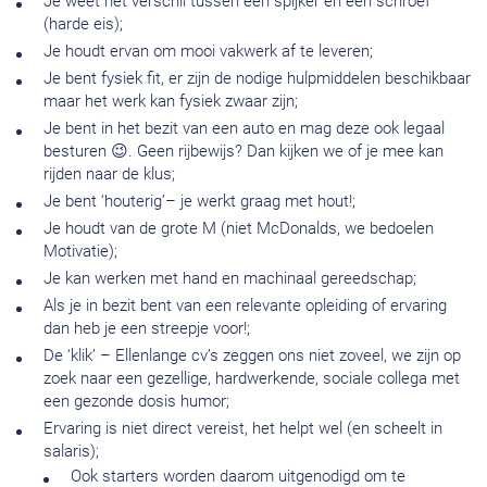
Je weet het verschil tussen een spijker en een schroef
(harde eis);
Je houdt ervan om mooi vakwerk af te leveren;
Je bent fysiek fit, er zijn de nodige hulpmiddelen beschikbaar
maar het werk kan fysiek zwaar zijn;
Je bent in het bezit van een auto en mag deze ook legaal
besturen 😉. Geen rijbewijs? Dan kijken we of je mee kan
rijden naar de klus;
Je bent ‘houterig’– je werkt graag met hout!;
Je houdt van de grote M (niet McDonalds, we bedoelen
Motivatie);
Je kan werken met hand en machinaal gereedschap;
Als je in bezit bent van een relevante opleiding of ervaring
dan heb je een streepje voor!;
De ‘klik’ – Ellenlange cv’s zeggen ons niet zoveel, we zijn op
zoek naar een gezellige, hardwerkende, sociale collega met
een gezonde dosis humor;
Ervaring is niet direct vereist, het helpt wel (en scheelt in
salaris);
Ook starters worden daarom uitgenodigd om te