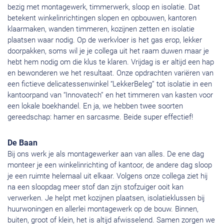
bezig met montagewerk, timmerwerk, sloop en isolatie. Dat
betekent winkelinrichtingen slopen en opbouwen, kantoren
klaarmaken, wanden timmeren, kozijnen zetten en isolatie
plaatsen waar nodig. Op de werkvloer is het gas erop, lekker
doorpakken, soms wil je je collega uit het raam duwen maar je
hebt hem nodig om die klus te klaren. Vrijdag is er altijd een hap
en bewonderen we het resultaat. Onze opdrachten variëren van
een fictieve delicatessenwinkel “LekkerBeleg” tot isolatie in een
kantoorpand van “Innovatech” en het timmeren van kasten voor
een lokale boekhandel. En ja, we hebben twee soorten
gereedschap: hamer en sarcasme. Beide super effectief!
De Baan
Bij ons werk je als montagewerker aan van alles. De ene dag
monteer je een winkelinrichting of kantoor, de andere dag sloop
je een ruimte helemaal uit elkaar. Volgens onze collega ziet hij
na een sloopdag meer stof dan zijn stofzuiger ooit kan
verwerken. Je helpt met kozijnen plaatsen, isolatieklussen bij
huurwoningen en allerlei montagewerk op de bouw. Binnen,
buiten, groot of klein, het is altijd afwisselend. Samen zorgen we