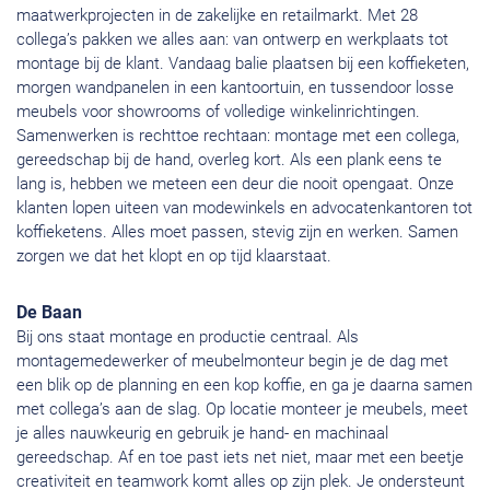
maatwerkprojecten in de zakelijke en retailmarkt. Met 28
collega’s pakken we alles aan: van ontwerp en werkplaats tot
montage bij de klant. Vandaag balie plaatsen bij een koffieketen,
morgen wandpanelen in een kantoortuin, en tussendoor losse
meubels voor showrooms of volledige winkelinrichtingen.
Samenwerken is rechttoe rechtaan: montage met een collega,
gereedschap bij de hand, overleg kort. Als een plank eens te
lang is, hebben we meteen een deur die nooit opengaat. Onze
klanten lopen uiteen van modewinkels en advocatenkantoren tot
koffieketens. Alles moet passen, stevig zijn en werken. Samen
zorgen we dat het klopt en op tijd klaarstaat.
De Baan
Bij ons staat montage en productie centraal. Als
montagemedewerker of meubelmonteur begin je de dag met
een blik op de planning en een kop koffie, en ga je daarna samen
met collega’s aan de slag. Op locatie monteer je meubels, meet
je alles nauwkeurig en gebruik je hand- en machinaal
gereedschap. Af en toe past iets net niet, maar met een beetje
creativiteit en teamwork komt alles op zijn plek. Je ondersteunt