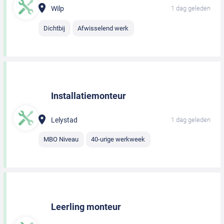
Wilp
1 dag geleden
Dichtbij
Afwisselend werk
Installatiemonteur
Lelystad
1 dag geleden
MBO Niveau
40-urige werkweek
Leerling monteur