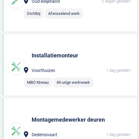
Oud-Beijerland
2 dagen geleden
Dichtbij
Afwisselend werk
Installatiemonteur
Voorthuizen
1 dag geleden
MBO Niveau
40-urige werkweek
Montagemedewerker deuren
Dedemsvaart
1 dag geleden