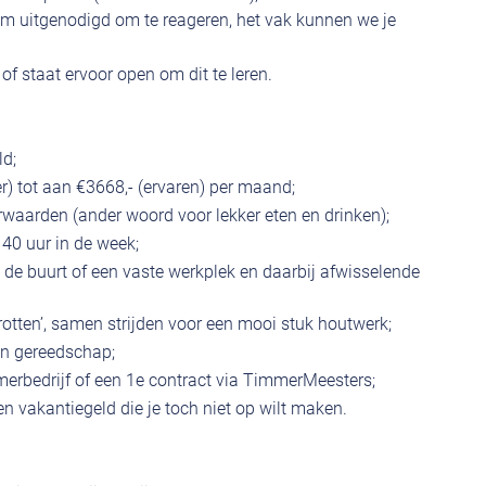
m uitgenodigd om te reageren, het vak kunnen we je
f staat ervoor open om dit te leren.
ld;
er) tot aan €3668,- (ervaren) per maand;
waarden (ander woord voor lekker eten en drinken);
 40 uur in de week;
in de buurt of een vaste werkplek en daarbij afwisselende
rotten’, samen strijden voor een mooi stuk houtwerk;
en gereedschap;
mmerbedrijf of een 1e contract via TimmerMeesters;
n vakantiegeld die je toch niet op wilt maken.