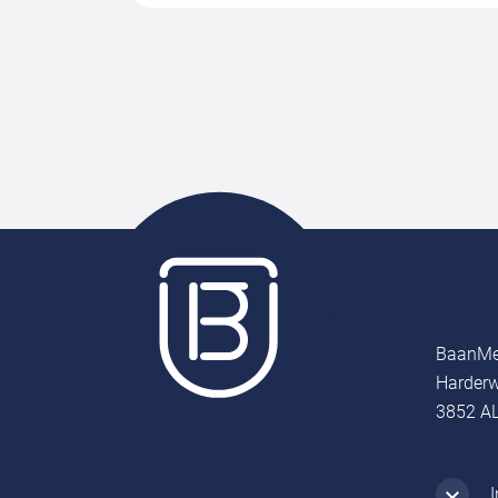
BaanMe
Harderw
3852 AL
I