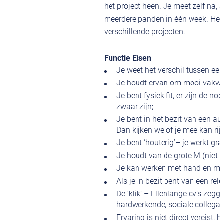
het project heen. Je meet zelf na, 
meerdere panden in één week. Het
verschillende projecten.
Functie Eisen
Je weet het verschil tussen een
Je houdt ervan om mooi vakwer
Je bent fysiek fit, er zijn de
zwaar zijn;
Je bent in het bezit van een 
Dan kijken we of je mee kan ri
Je bent ‘houterig’– je werkt g
Je houdt van de grote M (niet
Je kan werken met hand en m
Als je in bezit bent van een re
De ‘klik’ – Ellenlange cv’s zeg
hardwerkende, sociale colleg
Ervaring is niet direct vereist, 