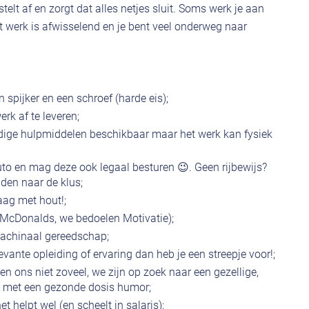
stelt af en zorgt dat alles netjes sluit. Soms werk je aan
 werk is afwisselend en je bent veel onderweg naar
 spijker en een schroef (harde eis);
k af te leveren;
 nodige hulpmiddelen beschikbaar maar het werk kan fysiek
auto en mag deze ook legaal besturen 😉. Geen rijbewijs?
jden naar de klus;
raag met hout!;
 McDonalds, we bedoelen Motivatie);
achinaal gereedschap;
levante opleiding of ervaring dan heb je een streepje voor!;
gen ons niet zoveel, we zijn op zoek naar een gezellige,
a met een gezonde dosis humor;
het helpt wel (en scheelt in salaris);